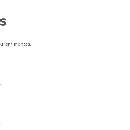
s
rturient montes.
e.
.