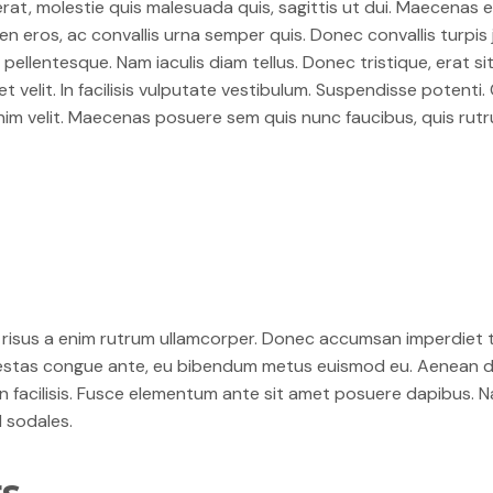
erat, molestie quis malesuada quis, sagittis ut dui. Maecenas 
n eros, ac convallis urna semper quis. Donec convallis turpis j
 pellentesque. Nam iaculis diam tellus. Donec tristique, erat s
et velit. In facilisis vulputate vestibulum. Suspendisse potenti
et enim velit. Maecenas posuere sem quis nunc faucibus, quis 
us risus a enim rutrum ullamcorper. Donec accumsan imperdiet t
sq egestas congue ante, eu bibendum metus euismod eu. Aenean 
n facilisis. Fusce elementum ante sit amet posuere dapibus. 
d sodales.
rs