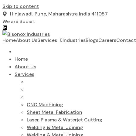
Skip to content
Hinjawadi, Pune, Maharashtra India 411057
We are Social:
Home
About Us
Services
Industries
Blogs
Careers
Contact
Home
About Us
Services
CNC Machining
Sheet Metal Fabrication
Laser, Plasma & Waterjet Cutting
Welding & Metal Joining
Welding & Metal Joining