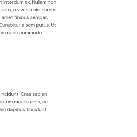
et interdum ex. Nullam non
usto, a viverra nisi cursus
it amet finibus semper,
. Curabitur a sem purus. Ut
rutrum nunc commodo.
incidunt. Cras sapien
dictum mauris eros, eu
Nam dapibus tincidunt