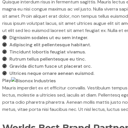
Quisque interdum risus in fermentum sagittis. Mauris lectus 
magna eu nisi congue maximus ac vel justo. Nulla viverra sapie
sit amet. Proin aliquet erat dolor, non tempus tellus euismod
risus ipsum volutpat lacus, sit amet ultrices augue elit sit am
ut elit sed leo euismod laoreet sit amet feugiat ex. Nulla 
Dignissim sodales ut eu sem integer.
Adipiscing elit pellentesque habitant.
Tincidunt lobortis feugiat vivamus.
Rutrum tellus pellentesque eu tinc.
Gravida dictum fusce ut placerat orc.
Ultrices neque ornare aenean euismod.
Play
Mauris imperdiet ex et efficitur convallis. Vestibulum temp
lectus, molestie a ultricies sed, iaculis at diam. Pellente
porta odio pharetra pharetra. Aenean mollis mattis justo no
metus, vitae porta nisi faucibus nec. Ut nisl lectus, luctus se
Worlds Best Brand Partne